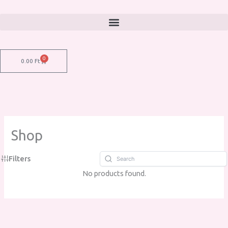
Skip
to
content
0
Kosár
0.00
Ft
Shop
Filters
No products found.