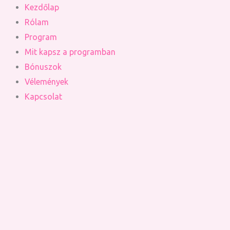
Skip
Kezdőlap
to
Rólam
content
Program
Mit kapsz a programban
Bónuszok
Vélemények
Kapcsolat